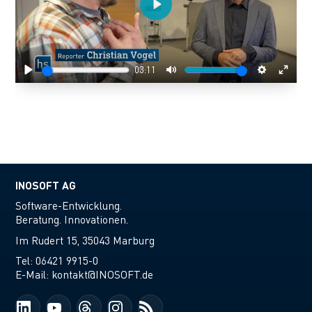
Play
03:11
Play
Mute
Settings
Enter
fulls
INOSOFT AG
Software-Entwicklung.
Beratung. Innovationen.
Im Rudert 15, 35043 Marburg
Tel:
06421 9915-0
E-Mail:
kontakt@INOSOFT.de