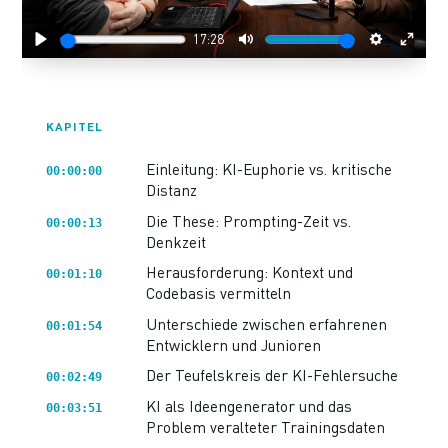
17:28
Play
Mute
Settings
Enter
fulls
KAPITEL
Einleitung: KI-Euphorie vs. kritische
00:00:00
Distanz
Die These: Prompting-Zeit vs.
00:00:13
Denkzeit
Herausforderung: Kontext und
00:01:10
Codebasis vermitteln
Unterschiede zwischen erfahrenen
00:01:54
Entwicklern und Junioren
Der Teufelskreis der KI-Fehlersuche
00:02:49
KI als Ideengenerator und das
00:03:51
Problem veralteter Trainingsdaten