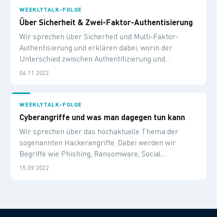
WEEKLYTALK-FOLGE
Über Sicherheit & Zwei-Faktor-Authentisierung
Wir sprechen über Sicherheit und Multi-Faktor-
Authentisierung und erklären dabei, worin der
Unterschied zwischen Authentifizierung und
Authentisierung besteht. Daneben berichten wir über
04.11.2022
unsere Erfahrungen mit dem Microsoft Zero-Trust
Konzept und erläutern, warum wir auf eine Hybrid
Modern Authentication umgestellt haben.
WEEKLYTALK-FOLGE
Cyberangriffe und was man dagegen tun kann
Wir sprechen über das hochaktuelle Thema der
sogenannten Hackerangriffe. Dabei werden wir
Begriffe wie Phishing, Ransomware, Social
Engineering, DDoS, Stresstest usw. einordnen und
15.09.2022
erklären. Und wir beschreiben unseren Ansatz, wenn
es darum geht, Schwachstellen in einem Firmen-
Netzwerk ausfindig zu machen.