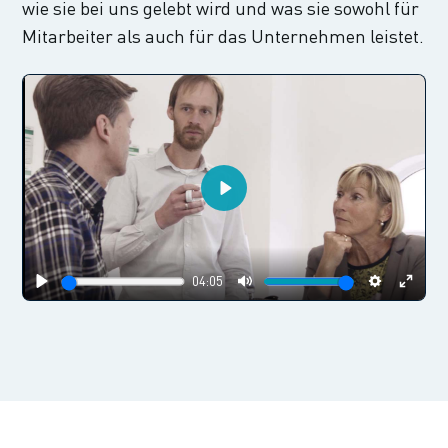
wie sie bei uns gelebt wird und was sie sowohl für
Mitarbeiter als auch für das Unternehmen leistet.
Play
04:05
Play
Mute
Settings
Enter
fulls