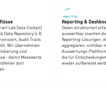
ANALYTICS
flüsse
Reporting & Dashbo
mart Lab Data Cockpit)
Daten strukturiert erfas
 Data Repository (z.B.
auswertbar machen di
nisiert, Audit Trails
Reporting-Lösungen, d
tellt. Wir übernehmen
aggregieren, sichtbar
lidierung und
Auswertungs-Plattform
sse - damit Messwerte
die für Entscheidungen 
bfehler dort
wieder aufbereitet we
en.