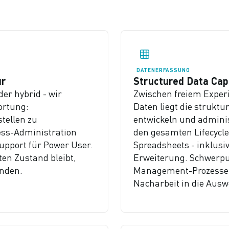
DATENERFASSUNG
ur
Structured Data Cap
er hybrid - wir
Zwischen freiem Expe
ortung:
Daten liegt die struktu
stellen zu
entwickeln und admini
ss-Administration
den gesamten Lifecycle
upport für Power User.
Spreadsheets - inklusi
ten Zustand bleibt,
Erweiterung. Schwerpu
inden.
Management-Prozesse. 
Nacharbeit in die Aus