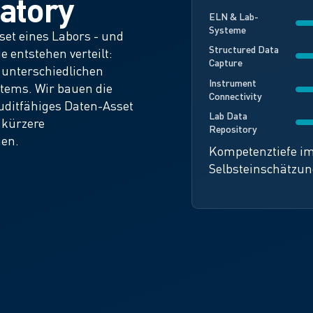
atory
ELN & Lab-
Systeme
set eines Labors - und
Structured Data
e entstehen verteilt:
Capture
n unterschiedlichen
Instrument
tems. Wir bauen die
Connectivity
auditfähiges Daten-Asset
Lab Data
 kürzere
Repository
gen.
Kompetenztiefe i
Selbsteinschätzu