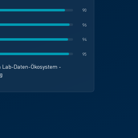
90
96
94
95
m Lab-Daten-Ökosystem -
ng