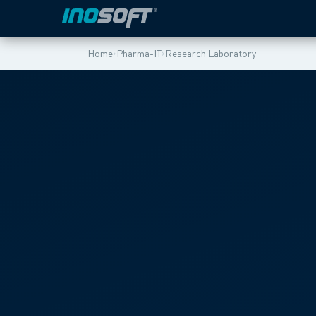
›
›
Home
Pharma-IT
Research Laboratory