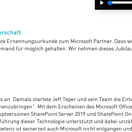
Play
erschaft
rste Ernennungsurkunde zum Microsoft Partner. Dass wi
iemand für möglich gehalten. Wir nehmen dieses Jubil
lles an. Damals startete Jeff Teper und sein Team die En
zubringen". Mit dem Erscheinen des Microsoft Office S
uptversionen SharePoint Server 2019 und SharePoint Onl
führung dieser Technologie unterstützt und dabei unzä
mpetenz ist seinerzeit auch Microsoft nicht entgangen u