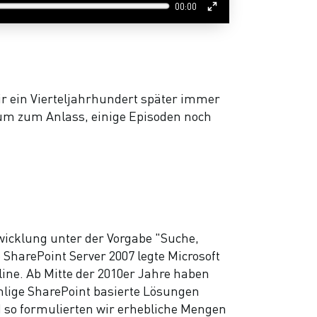
00:00
Enter
fullscreen
r ein Vierteljahrhundert später immer
äum zum Anlass, einige Episoden noch
twicklung unter der Vorgabe "Suche,
harePoint Server 2007 legte Microsoft
ine. Ab Mitte der 2010er Jahre haben
hlige SharePoint basierte Lösungen
nd so formulierten wir erhebliche Mengen