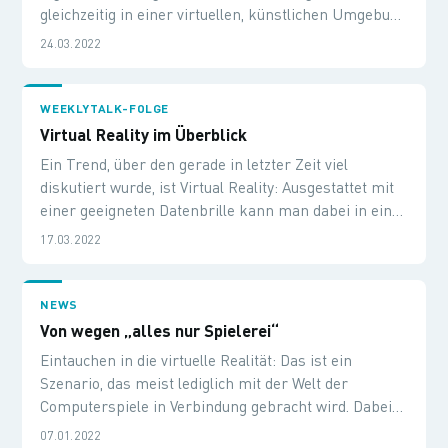
gleichzeitig in einer virtuellen, künstlichen Umgebung
bewegen und audiovisuell interagieren können. Wir
24.03.2022
sprechen über die Lösung und zeigen live - anhand
einiger industrieller Anwendungsfälle - wie alles
funktioniert.
WEEKLYTALK-FOLGE
Virtual Reality im Überblick
Ein Trend, über den gerade in letzter Zeit viel
diskutiert wurde, ist Virtual Reality: Ausgestattet mit
einer geeigneten Datenbrille kann man dabei in eine
virtuelle Welt eintauchen und künstliche Objekte,
17.03.2022
Umgebungen usw. aus einer ganz anderen
Perspektive erleben. Es gibt einige Hersteller und
ebenso viele verschiedene Designs und Technologien,
NEWS
die hinter dieser interessanten Technologie stecken -
Von wegen „alles nur Spielerei“
in diesem Live Stream versuchen wir, ein wenig Licht
Eintauchen in die virtuelle Realität: Das ist ein
ins Dunkel zu bringen.
Szenario, das meist lediglich mit der Welt der
Computerspiele in Verbindung gebracht wird. Dabei
sind virtuelle Realität und Augmented Reality – also
07.01.2022