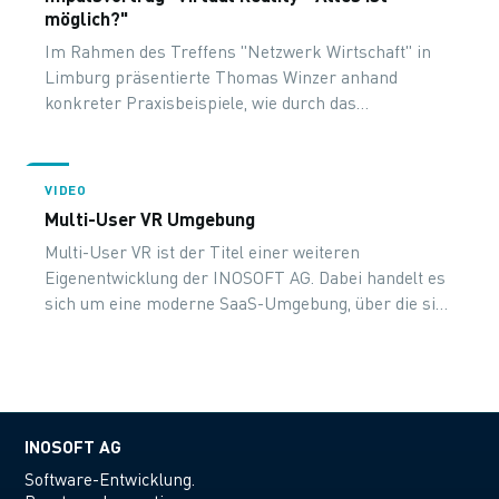
möglich?"
Im Rahmen des Treffens "Netzwerk Wirtschaft" in
Limburg präsentierte Thomas Winzer anhand
konkreter Praxisbeispiele, wie durch das
Zusammenwirken virtueller, erweiterter und
physischer Realitäten in digitalen Räumen
hochinteressante industrielle Einsatzmöglichkeiten
VIDEO
entstehen.
Multi-User VR Umgebung
Multi-User VR ist der Titel einer weiteren
Eigenentwicklung der INOSOFT AG. Dabei handelt es
sich um eine moderne SaaS-Umgebung, über die sich
beliebig viele Nutzer gleichzeitig in einer künstlichen
Umgebung bewegen und audiovisuell interagieren
können.
INOSOFT AG
Software-Entwicklung.