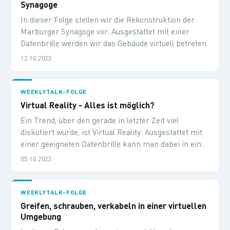
Synagoge
In dieser Folge stellen wir die Rekonstruktion der
Marburger Synagoge vor: Ausgestattet mit einer
Datenbrille werden wir das Gebäude virtuell betreten.
12.10.2023
WEEKLYTALK-FOLGE
Virtual Reality - Alles ist möglich?
Ein Trend, über den gerade in letzter Zeit viel
diskutiert wurde, ist Virtual Reality: Ausgestattet mit
einer geeigneten Datenbrille kann man dabei in eine
virtuelle Welt eintauchen und künstliche Objekte,
05.10.2023
Umgebungen usw. aus einer ganz anderen
Perspektive erleben. Es gibt einige Hersteller und
ebenso viele verschiedene Designs und Technologien,
WEEKLYTALK-FOLGE
die hinter dieser interessanten Technologie stecken -
Greifen, schrauben, verkabeln in einer virtuellen
in diesem Live Stream versuchen wir, ein wenig Licht
Umgebung
ins Dunkel zu bringen.