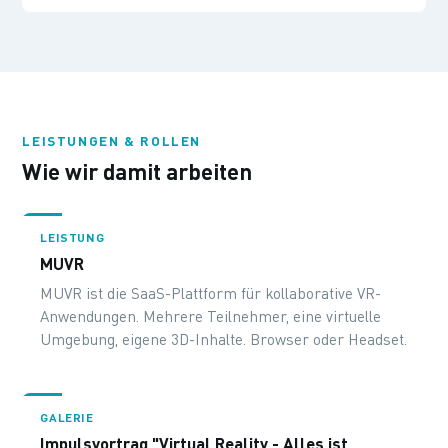
das Einblenden digitaler Objekte in die reale
Umgebung – längst alles andere als nur Spielerei.
LEISTUNGEN & ROLLEN
Wie wir damit arbeiten
LEISTUNG
MUVR
MUVR ist die SaaS-Plattform für kollaborative VR-
Anwendungen. Mehrere Teilnehmer, eine virtuelle
Umgebung, eigene 3D-Inhalte. Browser oder Headset.
GALERIE
Impulsvortrag "Virtual Reality - Alles ist