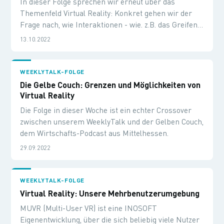
In dieser Folge sprechen wir erneut über das
Themenfeld Virtual Reality: Konkret gehen wir der
Frage nach, wie Interaktionen - wie. z.B. das Greifen
eines Schraubendrehers und die Nutzung dieses
13.10.2022
Werkzeugs in einer virtuellen Umgebung - umgesetzt
werden können. Welche Möglichkeiten entstehen
daraus? Wo liegen die Grenzen? Was ist dafür nötig?
WEEKLYTALK-FOLGE
Die Gelbe Couch: Grenzen und Möglichkeiten von
Virtual Reality
Die Folge in dieser Woche ist ein echter Crossover
zwischen unserem WeeklyTalk und der Gelben Couch,
dem Wirtschafts-Podcast aus Mittelhessen.
29.09.2022
WEEKLYTALK-FOLGE
Virtual Reality: Unsere Mehrbenutzerumgebung
MUVR (Multi-User VR) ist eine INOSOFT
Eigenentwicklung, über die sich beliebig viele Nutzer