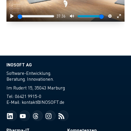
37:36
Play
Mute
Settings
Enter
fulls
INOSOFT AG
Software-Entwicklung.
Beratung. Innovationen.
Im Rudert 15, 35043 Marburg
Tel:
06421 9915-0
E-Mail:
kontakt@INOSOFT.de
Pharma-IT
Kompetenzen