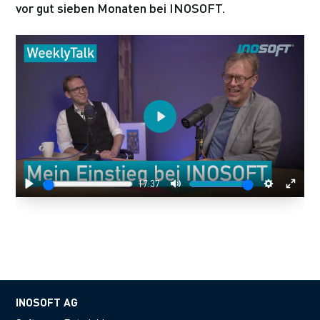
vor gut sieben Monaten bei INOSOFT.
Play
17:37
Play
Mute
Settings
Enter
fulls
INOSOFT AG