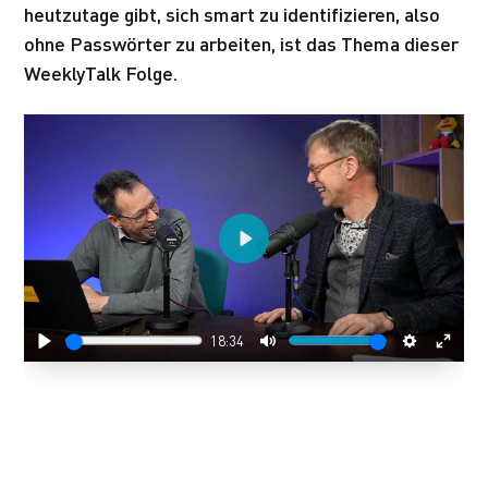
heutzutage gibt, sich smart zu identifizieren, also
ohne Passwörter zu arbeiten, ist das Thema dieser
WeeklyTalk Folge.
Play
18:34
Play
Mute
Settings
Enter
fulls