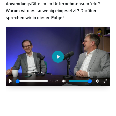
Anwendungsfälle im im Unternehmensumfeld?
Warum wird es so wenig eingesetzt? Darüber
sprechen wir in dieser Folge!
Play
19:27
Play
Mute
Settings
Enter
fulls