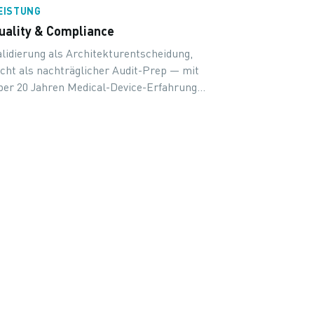
EISTUNG
uality & Compliance
alidierung als Architekturentscheidung,
icht als nachträglicher Audit-Prep — mit
ber 20 Jahren Medical-Device-Erfahrung
nd durchgängiger GxP-Disziplin.