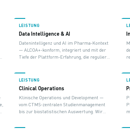
LEISTUNG
L
Data Intelligence & AI
I
Datenintelligenz und AI im Pharma-Kontext
M
— ALCOA+-konform, integriert und mit der
d
t
Tiefe der Plattform-Erfahrung, die regulierte
r
Anwendungen brauchen.
D
e
LEISTUNG
L
Clinical Operations
P
e
Klinische Operations und Development —
P
e,
vom CTMS-zentralen Studienmanagement
P
bis zur biostatistischen Auswertung. Wir
m
kennen die Stacks, die im Hintergrund
r
laufen.