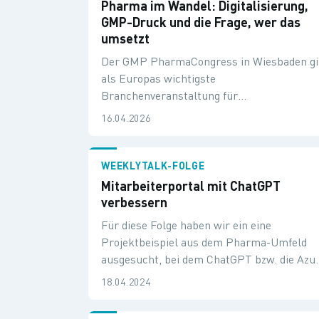
Pharma im Wandel: Digitalisierung,
GMP-Druck und die Frage, wer das
umsetzt
Der GMP PharmaCongress in Wiesbaden gi
als Europas wichtigste
Branchenveranstaltung für
Pharmaproduktion und -technologie.
16.04.2026
WEEKLYTALK-FOLGE
Mitarbeiterportal mit ChatGPT
verbessern
Für diese Folge haben wir ein eine
Projektbeispiel aus dem Pharma-Umfeld
ausgesucht, bei dem ChatGPT bzw. die Azu
Open AI Services eine zentrale Rolle spiele
18.04.2024