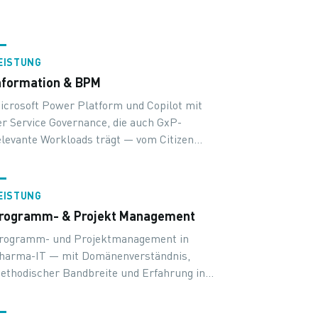
EISTUNG
nformation & BPM
icrosoft Power Platform und Copilot mit
er Service Governance, die auch GxP-
elevante Workloads trägt — vom Citizen
evelopment bis zur regulierten Anwendung.
EISTUNG
rogramm- & Projekt Management
rogramm- und Projektmanagement in
harma-IT — mit Domänenverständnis,
ethodischer Bandbreite und Erfahrung in
egulierten Vorhaben.