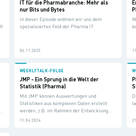
IT für die Pharmabranche: Mehr als
E
nur Bits und Bytes
P
In dieser Episode widmen wir uns dem
W
lt
spezialisierten Feld der Pharma IT.
k
06.11.2025
1
WEEKLYTALK-FOLGE
W
JMP - Ein Sprung in die Welt der
P
Statistik (Pharma)
S
Mit JMP können Auswertungen und
D
Statistiken aus komplexen Daten erstellt
l
re
werden, z.B. im Rahmen der Entwicklung
n.
neuer Medikamente.
11.04.2024
2