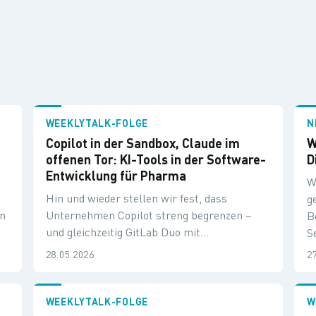
WEEKLYTALK-FOLGE
N
Copilot in der Sandbox, Claude im
W
m
offenen Tor: KI-Tools in der Software-
D
Entwicklung für Pharma
W
Hin und wieder stellen wir fest, dass
g
rn
Unternehmen Copilot streng begrenzen –
B
und gleichzeitig GitLab Duo mit
S
angebundenen LLMs zur freien Nutzung in
28.05.2026
2
der Code-Entwicklung empfehlen.
WEEKLYTALK-FOLGE
W