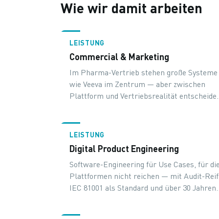
Wie wir damit arbeiten
LEISTUNG
Commercial & Marketing
Im Pharma-Vertrieb stehen große Systeme
wie Veeva im Zentrum — aber zwischen
Plattform und Vertriebsrealität entscheide
sich, ob Daten zum Geschäft werden. Wir
beraten, gestalten und bauen die Werkzeug
dazwischen.
LEISTUNG
Digital Product Engineering
Software-Engineering für Use Cases, für di
Plattformen nicht reichen — mit Audit-Reif
IEC 81001 als Standard und über 30 Jahren
Erfahrung in regulierten Umgebungen.