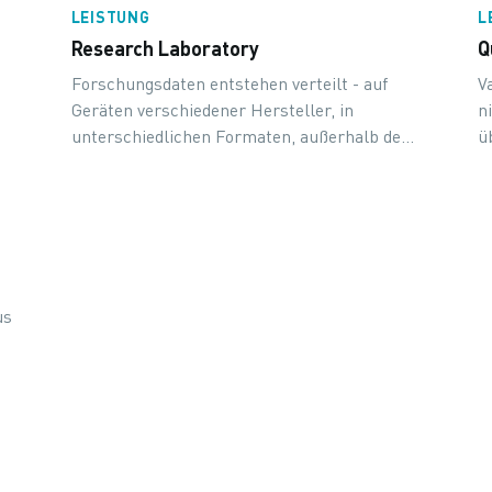
LEISTUNG
L
Research Laboratory
Q
Forschungsdaten entstehen verteilt - auf
V
Geräten verschiedener Hersteller, in
n
unterschiedlichen Formaten, außerhalb des
ü
zentralen Systems. Wir bauen die
u
Datenstrecke, die daraus ein auswertbares
und auditfähiges Asset macht: vom Gerät bis
in die Auswertung.
a
us