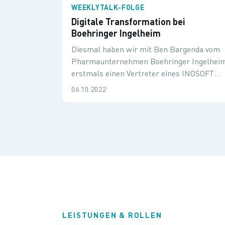
WEEKLYTALK-FOLGE
Digitale Transformation bei
Boehringer Ingelheim
Diesmal haben wir mit Ben Bargenda vom
Pharmaunternehmen Boehringer Ingelhei
erstmals einen Vertreter eines INOSOFT
Kunden zu Gast. Mit ihm wollen wir über
06.10.2022
digitale Innovationen sprechen und natürli
auch seine Erfahrungen dazu kennenlernen
wie er digitale Themen "auf die Straße"
bringt.
LEISTUNGEN & ROLLEN