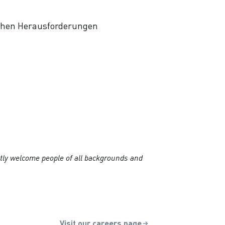
schen Herausforderungen
itly welcome people of all backgrounds and
Visit our careers page