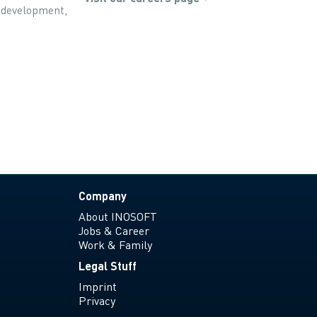
r development,
Company
About INOSOFT
Jobs & Career
Work & Family
Legal Stuff
Imprint
Privacy