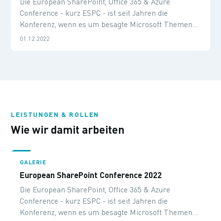
Die European SharePoint, Office 365 & Azure
Conference - kurz ESPC - ist seit Jahren die
Konferenz, wenn es um besagte Microsoft Themen
und Produkte geht. Auch in diesem Jahr ist wieder
01.12.2022
eine INOSOFT Abordnung vor Ort. Wir sprechen mit
Carsten und Mark, um Eindrücke und Stimmungen
live von der Konferenz einzufangen.
LEISTUNGEN & ROLLEN
Wie wir damit arbeiten
GALERIE
European SharePoint Conference 2022
Die European SharePoint, Office 365 & Azure
Conference - kurz ESPC - ist seit Jahren die
Konferenz, wenn es um besagte Microsoft Themen