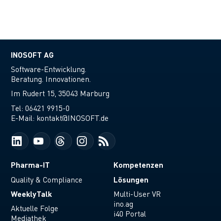
und Produkte geht. Natürlich war auch in diesem
Jahr wieder eine INOSOFT Abordnung vor Ort -
diesmal sogar etwas größer als sonst.
INOSOFT AG
Software-Entwicklung.
Beratung. Innovationen.
Im Rudert 15, 35043 Marburg
Tel:
06421 9915-0
E-Mail:
kontakt@INOSOFT.de
Pharma-IT
Kompetenzen
Lösungen
Quality & Compliance
WeeklyTalk
Multi-User VR
ino.ag
Aktuelle Folge
i40 Portal
Mediathek