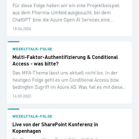
Für diese Folge haben wir ein eine Projektbeispiel
aus dem Pharma-Umfeld ausgesucht, bei dem
ChatGPT bzw. die Azure Open AI Services eine
zentrale Rolle spielen.
18.04.2024
WEEKLYTALK-FOLGE
Multi-Faktor-Authentifizierung & Conditional
Access - was bitte?
Das MFA-Thema lässt uns aktuell nicht los. In der
heutigen Folge geht es um Conditional Access bzw.
bedingten Zugriff im Azure AD. Was hat es mit dieser
Zugriffssteuerung auf sich? Wie lässt sich eine erste
16.03.2023
Policy einrichten? Und natürlich geht es um die Vor-
und Nachteile dieses Verfahrens.
WEEKLYTALK-FOLGE
Live von der SharePoint Konferenz in
Kopenhagen