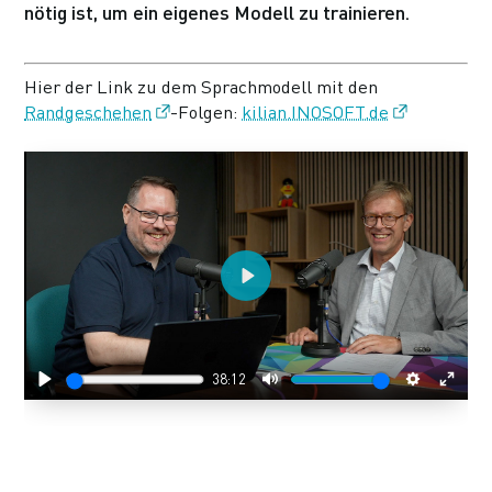
nötig ist, um ein eigenes Modell zu trainieren.
Hier der Link zu dem Sprachmodell mit den
Randgeschehen
-Folgen:
kilian.INOSOFT.de
Play
38:12
Play
Mute
Settings
Enter
fulls