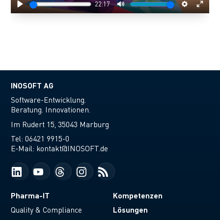
22:17
Play
Mute
Settings
Enter
fulls
INOSOFT AG
Software-Entwicklung.
Beratung. Innovationen.
Im Rudert 15, 35043 Marburg
Tel:
06421 9915-0
E-Mail:
kontakt@INOSOFT.de
Pharma-IT
Kompetenzen
Lösungen
Quality & Compliance