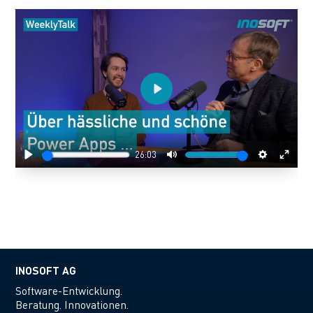
Play
26:03
Play
Mute
Settings
Enter
fulls
INOSOFT AG
Software-Entwicklung.
Beratung. Innovationen.